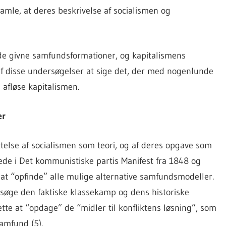
amle, at deres beskrivelse af socialismen og
 de givne samfundsformationer, og kapitalismens
 af disse undersøgelser at sige det, der med nogenlunde
afløse kapitalismen.
er
else af socialismen som teori, og af deres opgave som
lerede i Det kommunistiske partis Manifest fra 1848 og
at “opfinde” alle mulige alternative samfundsmodeller.
rsøge den faktiske klassekamp og dens historiske
ette at “opdage” de “midler til konfliktens løsning”, som
samfund (5).