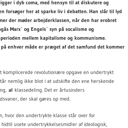
igger i dyb coma, med hensyn til at diskutere og
n forsøger her at sparke liv i debatten. Han slår til lyd
mer der møder arbejderklassen, når den har erobret
mgås Marx´ og Engels´ syn på socalisme og
sperioden mellem kapitalisme og kommunisme.
t på enhver måde er præget af det samfund det kommer
est komplicerede revolutionære opgave en undertrykt
tår nemlig ikke blot i at udskifte den ene herskende
ing,
al
klassedeling. Det er årtusinders
svaner, der skal gøres op med.
n, hvor den undertrykte klasse står over for
idtil usete undertrykkelsesmidler af ideologisk,