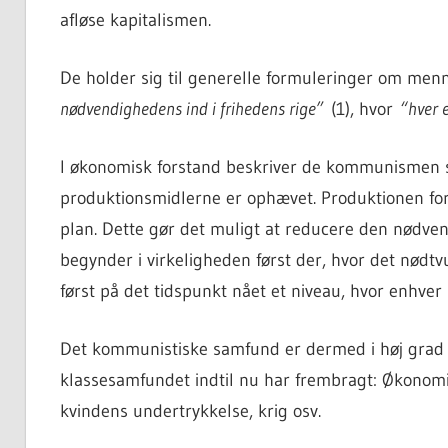
afløse kapitalismen.
De holder sig til generelle formuleringer om men
nødvendighedens ind i frihedens rige”
(1), hvor
“hver e
I økonomisk forstand beskriver de kommunismen s
produktionsmidlerne er ophævet. Produktionen forv
plan. Dette gør det muligt at reducere den nødven
begynder i virkeligheden først der, hvor det nødtv
først på det tidspunkt nået et niveau, hvor enhve
Det kommunistiske samfund er dermed i høj grad 
klassesamfundet indtil nu har frembragt: Økonomis
kvindens undertrykkelse, krig osv.