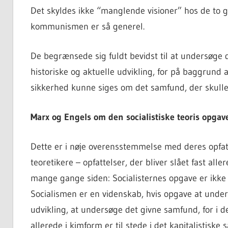
Det skyldes ikke “manglende visioner” hos de to g
kommunismen er så generel.
De begrænsede sig fuldt bevidst til at undersøge
historiske og aktuelle udvikling, for på baggrund
sikkerhed kunne siges om det samfund, der skulle 
Marx og Engels om den socialistiske teoris opgav
Dette er i nøje overensstemmelse med deres opfatt
teoretikere – opfattelser, der bliver slået fast al
mange gange siden: Socialisternes opgave er ikke 
Socialismen er en videnskab, hvis opgave at unde
udvikling, at undersøge det givne samfund, for i d
allerede i kimform er til stede i det kapitalistiske 