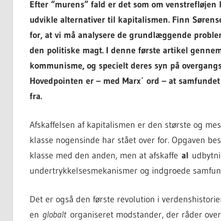
Efter “murens” fald er det som om venstrefløjen l
udvikle alternativer til kapitalismen. Finn Sørense
for, at vi må analysere de grundlæggende proble
den politiske magt. I denne første artikel genne
kommunisme, og specielt deres syn på overgang
Hovedpointen er – med Marx´ ord – at samfunde
fra.
Afskaffelsen af kapitalismen er den største og m
klasse nogensinde har stået over for. Opgaven bes
klasse med den anden, men at afskaffe
al
udbytn
undertrykkelsesmekanismer og indgroede samfund
Det er også den første revolution i verdenshistorie
en
globalt
organiseret modstander, der råder over h