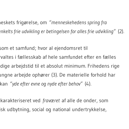
neskets frigørelse, om
“menneskehedens spring fra
nkelts frie udvikling er betingelsen for alles frie udvikling”
(2).
om et samfund; hvor al ejendomsret til
altes i fællesskab af hele samfundet efter en fælles
dige arbejdstid til et absolut minimum. Frihedens rige
ungne arbejde ophører (3). De materielle forhold har
r kan
“yde efter evne og nyde efter behov”
(4).
karakteriseret ved
fraværet
af alle de onder, som
k udbytning, social og national undertrykkelse,