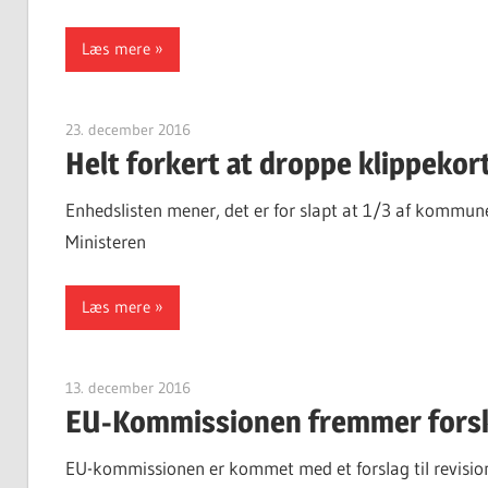
Læs mere
23. december 2016
Finn Sørensen
Helt forkert at droppe klippekort
Enhedslisten mener, det er for slapt at 1/3 af kommuner
Ministeren
Læs mere
13. december 2016
Finn Sørensen
EU-Kommissionen fremmer forsk
EU-kommissionen er kommet med et forslag til revision