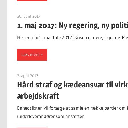
30. april 2017
Finn Sørensen
1. maj 2017: Ny regering, ny polit
Her er min 1. maj tale 2017. Krisen er ovre, siger de. M
Læs mere
3. april 2017
Finn Sørensen
Hård straf og kædeansvar til vir
arbejdskraft
Enhedslisten vil forsøge at samle en række partier om 
underleverandører som ansætter