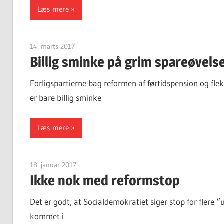
Læs mere
14. marts 2017
Finn Sørensen
Billig sminke på grim spareøvels
Forligspartierne bag reformen af førtidspension og fl
er bare billig sminke
Læs mere
18. januar 2017
Finn Sørensen
Ikke nok med reformstop
Det er godt, at Socialdemokratiet siger stop for flere 
kommet i