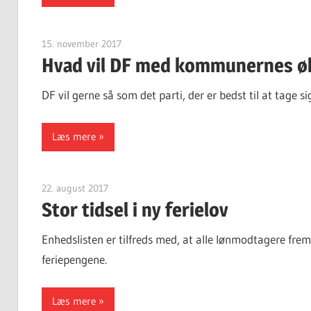
15. november 2017
Finn Sørensen
Hvad vil DF med kommunernes 
DF vil gerne så som det parti, der er bedst til at tage
Læs mere
22. august 2017
Finn Sørensen
Stor tidsel i ny ferielov
Enhedslisten er tilfreds med, at alle lønmodtagere frem
feriepengene.
Læs mere