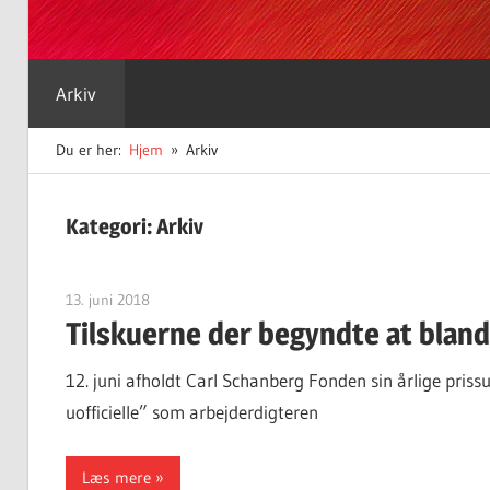
Arkiv
Du er her:
Hjem
Arkiv
Kategori:
Arkiv
13. juni 2018
Finn Sørensen
Tilskuerne der begyndte at bland
12. juni afholdt Carl Schanberg Fonden sin årlige prissud
uofficielle” som arbejderdigteren
Læs mere