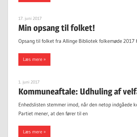
17. juni 2017
Finn Sørensen
Min opsang til folket!
Opsang til folket fra Allinge Bibliotek folkemøde 2017 K
Læs mere
1. juni 2017
Finn Sørensen
Kommuneaftale: Udhuling af vel
Enhedslisten stemmer imod, når den netop indgåede ko
Partiet mener, at den fører til en
Læs mere