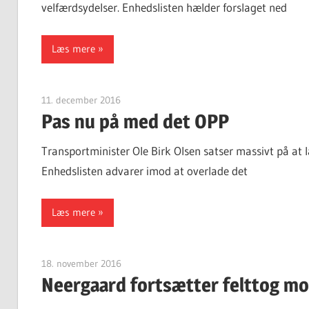
velfærdsydelser. Enhedslisten hælder forslaget ned
Læs mere
11. december 2016
Finn Sørensen
Pas nu på med det OPP
Transportminister Ole Birk Olsen satser massivt på at l
Enhedslisten advarer imod at overlade det
Læs mere
18. november 2016
Finn Sørensen
Neergaard fortsætter felttog mo