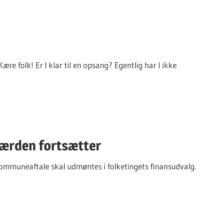
ære folk! Er I klar til en opsang? Egentlig har I ikke
færden fortsætter
mmuneaftale skal udmøntes i folketingets finansudvalg.