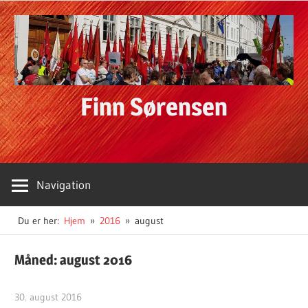
Skip
to
content
Finn Sørensen
Navigation
Du er her:
Hjem
2016
august
Måned:
august 2016
30. august 2016
Finn Sørensen