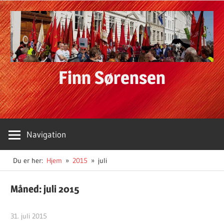
Skip
to
content
Finn Sørensen
Navigation
Du er her:
Hjem
2015
juli
Måned:
juli 2015
31. juli 2015
Finn Sørensen