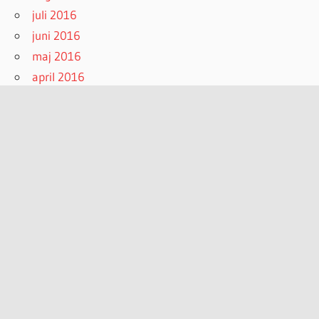
juli 2016
juni 2016
maj 2016
april 2016
marts 2016
februar 2016
januar 2016
december 2015
november 2015
oktober 2015
september 2015
august 2015
juli 2015
juni 2015
maj 2015