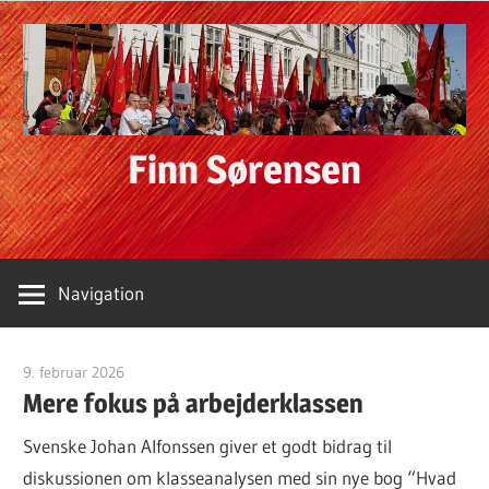
Skip
to
content
Finn Sørensen
Navigation
9. februar 2026
Finn Sørensen
Mere fokus på arbejderklassen
Svenske Johan Alfonssen giver et godt bidrag til
diskussionen om klasseanalysen med sin nye bog “Hvad