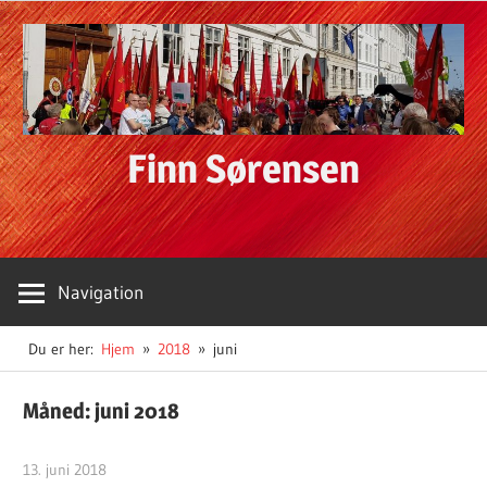
Skip
to
content
Finn Sørensen
Navigation
Du er her:
Hjem
2018
juni
Måned:
juni 2018
13. juni 2018
Finn Sørensen