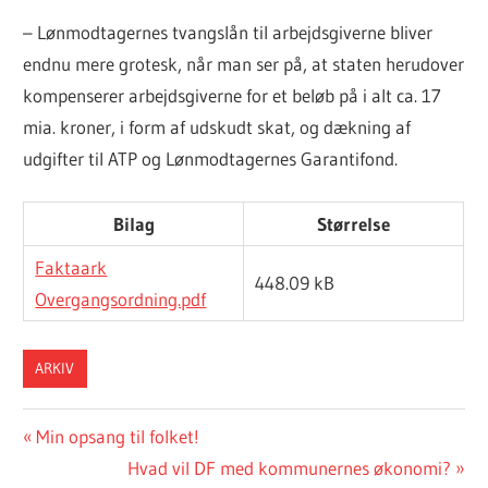
– Lønmodtagernes tvangslån til arbejdsgiverne bliver
endnu mere grotesk, når man ser på, at staten herudover
kompenserer arbejdsgiverne for et beløb på i alt ca. 17
mia. kroner, i form af udskudt skat, og dækning af
udgifter til ATP og Lønmodtagernes Garantifond.
Bilag
Størrelse
Faktaark
448.09 kB
Overgangsordning.pdf
ARKIV
Indlægsnavigation
Previous
Min opsang til folket!
Post:
Next
Hvad vil DF med kommunernes økonomi?