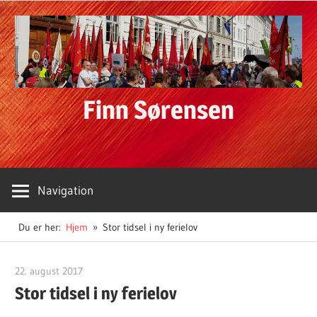
Skip
to
content
Finn Sørensen
Navigation
Du er her:
Hjem
Stor tidsel i ny ferielov
22. august 2017
Finn Sørensen
Stor tidsel i ny ferielov