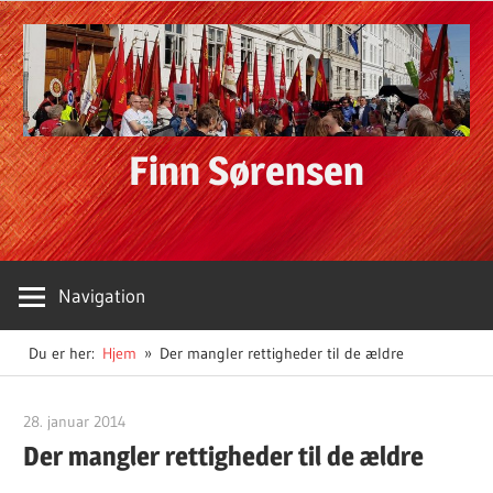
Skip
to
content
Finn Sørensen
Navigation
Du er her:
Hjem
Der mangler rettigheder til de ældre
28. januar 2014
Finn Sørensen
Der mangler rettigheder til de ældre