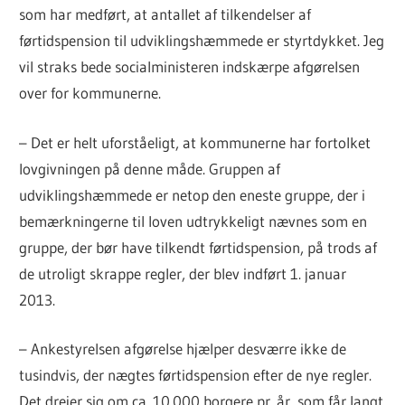
som har medført, at antallet af tilkendelser af
førtidspension til udviklingshæmmede er styrtdykket. Jeg
vil straks bede socialministeren indskærpe afgørelsen
over for kommunerne.
– Det er helt uforståeligt, at kommunerne har fortolket
lovgivningen på denne måde. Gruppen af
udviklingshæmmede er netop den eneste gruppe, der i
bemærkningerne til loven udtrykkeligt nævnes som en
gruppe, der bør have tilkendt førtidspension, på trods af
de utroligt skrappe regler, der blev indført 1. januar
2013.
– Ankestyrelsen afgørelse hjælper desværre ikke de
tusindvis, der nægtes førtidspension efter de nye regler.
Det drejer sig om ca. 10.000 borgere pr. år, som får langt