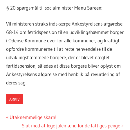
§ 20 spørgsmål til socialminister Manu Sareen:
Vil ministeren straks indskærpe Ankestyrelsens afgørelse
68-14 om førtidspension til en udviklingshæmmet borger
i Odense Kommune over for alle kommuner, og kraftigt
opfordre kommunerne til at rette henvendelse til de
udviklingshæmmede borgere, der er blevet nægtet
førtidspension, således at disse borgere bliver oplyst om
Ankestyrelsens afgørelse med henblik på revurdering af
deres sag.
ARKIV
Indlægsnavigation
Previous
Utaknemmelige skarn!
Post:
Next
Slut med at lege julemænd for de fattiges penge