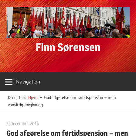
Skip
to
content
Finn Sørensen
Navigation
Du er her:
Hjem
God afgørelse om førtidspension – men
vanvittig lovgivning
3. december 2014
Finn Sørensen
God afgørelse om førtidspension – men