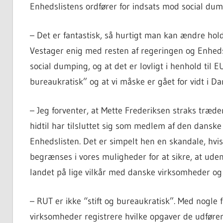
Enhedslistens ordfører for indsats mod social dum
– Det er fantastisk, så hurtigt man kan ændre ho
Vestager enig med resten af regeringen og Enhedsl
social dumping, og at det er lovligt i henhold til
bureaukratisk” og at vi måske er gået for vidt i D
– Jeg forventer, at Mette Frederiksen straks træd
hidtil har tilsluttet sig som medlem af den dansk
Enhedslisten. Det er simpelt hen en skandale, hvis
begrænses i vores muligheder for at sikre, at ude
landet på lige vilkår med danske virksomheder og 
– RUT er ikke “stift og bureaukratisk”. Med nogle
virksomheder registrere hvilke opgaver de udfører