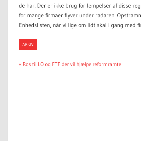
de har. Der er ikke brug for lempelser af disse reg
for mange firmaer flyver under radaren. Opstramni
Enhedslisten, når vi lige om lidt skal i gang med 
ARKIV
Indlægsnavigation
Previous
Ros til LO og FTF der vil hjælpe reformramte
Post: