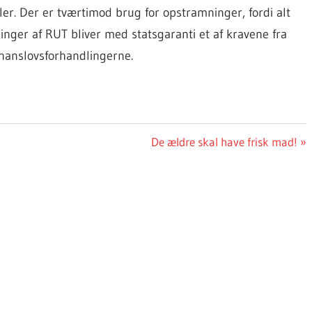
ler. Der er tværtimod brug for opstramninger, fordi alt
nger af RUT bliver med statsgaranti et af kravene fra
finanslovsforhandlingerne.
Next
De ældre skal have frisk mad!
Post: