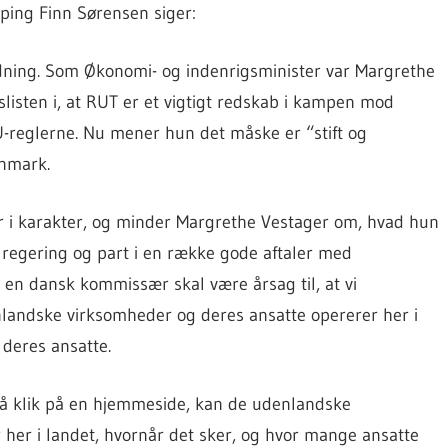
ping Finn Sørensen siger:
ldning. Som Økonomi- og indenrigsminister var Margrethe
isten i, at RUT er et vigtigt redskab i kampen mod
 EU-reglerne. Nu mener hun det måske er “stift og
anmark.
er i karakter, og minder Margrethe Vestager om, hvad hun
e regering og part i en række gode aftaler med
 en dansk kommissær skal være årsag til, at vi
nlandske virksomheder og deres ansatte opererer her i
deres ansatte.
 få klik på en hjemmeside, kan de udenlandske
 her i landet, hvornår det sker, og hvor mange ansatte