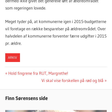
dermed ikke givet det generelle løft af ældreområdet
som regeringen lovede.
Meget tyder på, at kommunerne igen i 2015-budgetterne
vil foretage en række besparelser på ældreområdet. Over
halvdelen af kommunerne forventer færre udgifter i 2015
pr. ældre.
ARKIV
Indlægsnavigation
Previous
Hold fingrene fra RUT, Margrethe!
Post:
Next
Vi skal vise forskellen på rød og blå
Post:
Finn Sørensens side