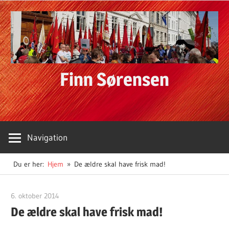
Skip
to
content
Finn Sørensen
Navigation
Du er her:
Hjem
De ældre skal have frisk mad!
6. oktober 2014
Finn Sørensen
De ældre skal have frisk mad!