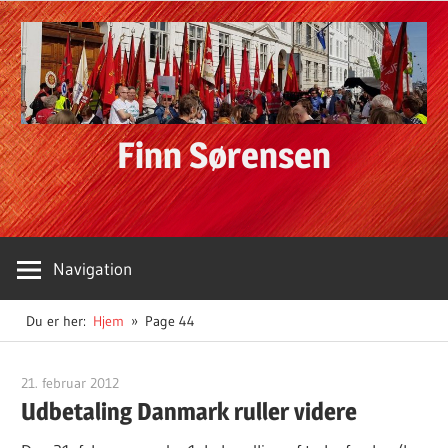
Skip
to
content
Finn Sørensen
Navigation
Du er her:
Hjem
Page 44
21. februar 2012
Finn Sørensen
Udbetaling Danmark ruller videre