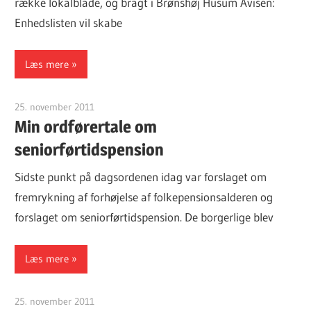
række lokalblade, og bragt i Brønshøj Husum Avisen:
Enhedslisten vil skabe
Læs mere
25. november 2011
Finn Sørensen
Min ordførertale om
seniorførtidspension
Sidste punkt på dagsordenen idag var forslaget om
fremrykning af forhøjelse af folkepensionsalderen og
forslaget om seniorførtidspension. De borgerlige blev
Læs mere
25. november 2011
Finn Sørensen