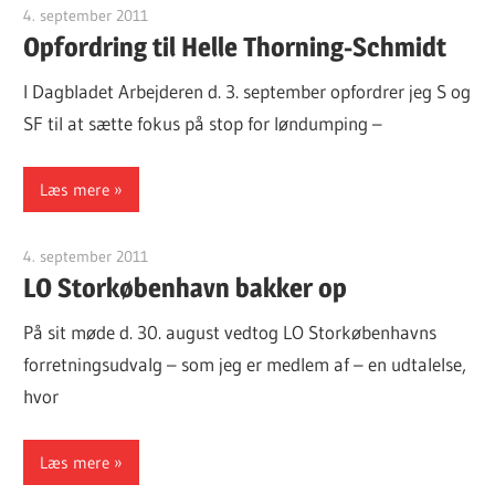
4. september 2011
Finn Sørensen
Opfordring til Helle Thorning-Schmidt
I Dagbladet Arbejderen d. 3. september opfordrer jeg S og
SF til at sætte fokus på stop for løndumping –
Læs mere
4. september 2011
Finn Sørensen
LO Storkøbenhavn bakker op
På sit møde d. 30. august vedtog LO Storkøbenhavns
forretningsudvalg – som jeg er medlem af – en udtalelse,
hvor
Læs mere